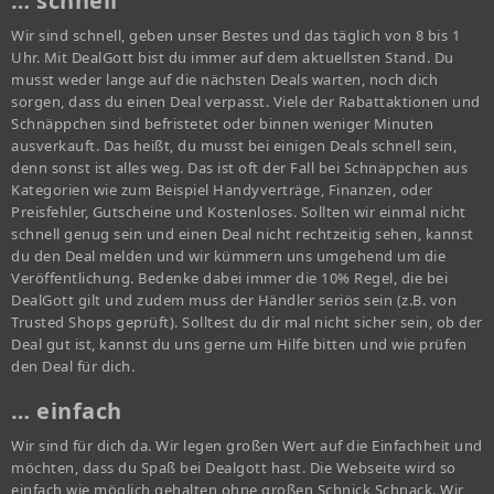
… schnell
Wir sind schnell, geben unser Bestes und das täglich von 8 bis 1
Uhr. Mit DealGott bist du immer auf dem aktuellsten Stand. Du
musst weder lange auf die nächsten Deals warten, noch dich
sorgen, dass du einen Deal verpasst. Viele der Rabattaktionen und
Schnäppchen sind befristetet oder binnen weniger Minuten
ausverkauft. Das heißt, du musst bei einigen Deals schnell sein,
denn sonst ist alles weg. Das ist oft der Fall bei Schnäppchen aus
Kategorien wie zum Beispiel Handyverträge, Finanzen, oder
Preisfehler, Gutscheine und Kostenloses. Sollten wir einmal nicht
schnell genug sein und einen Deal nicht rechtzeitig sehen, kannst
du den Deal melden und wir kümmern uns umgehend um die
Veröffentlichung. Bedenke dabei immer die 10% Regel, die bei
DealGott gilt und zudem muss der Händler seriös sein (z.B. von
Trusted Shops geprüft). Solltest du dir mal nicht sicher sein, ob der
Deal gut ist, kannst du uns gerne um Hilfe bitten und wie prüfen
den Deal für dich.
… einfach
Wir sind für dich da. Wir legen großen Wert auf die Einfachheit und
möchten, dass du Spaß bei Dealgott hast. Die Webseite wird so
einfach wie möglich gehalten ohne großen Schnick Schnack. Wir