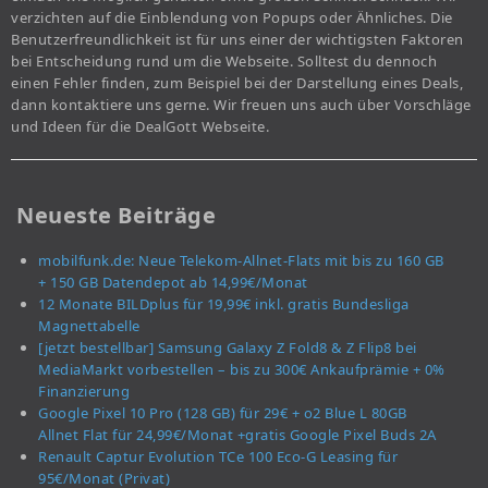
verzichten auf die Einblendung von Popups oder Ähnliches. Die
Benutzerfreundlichkeit ist für uns einer der wichtigsten Faktoren
bei Entscheidung rund um die Webseite. Solltest du dennoch
einen Fehler finden, zum Beispiel bei der Darstellung eines Deals,
dann kontaktiere uns gerne. Wir freuen uns auch über Vorschläge
und Ideen für die DealGott Webseite.
Neueste Beiträge
mobilfunk.de: Neue Telekom-Allnet-Flats mit bis zu 160 GB
+ 150 GB Datendepot ab 14,99€/Monat
12 Monate BILDplus für 19,99€ inkl. gratis Bundesliga
Magnettabelle
[jetzt bestellbar] Samsung Galaxy Z Fold8 & Z Flip8 bei
MediaMarkt vorbestellen – bis zu 300€ Ankaufprämie + 0%
Finanzierung
Google Pixel 10 Pro (128 GB) für 29€ + o2 Blue L 80GB
Allnet Flat für 24,99€/Monat +gratis Google Pixel Buds 2A
Renault Captur Evolution TCe 100 Eco-G Leasing für
95€/Monat (Privat)