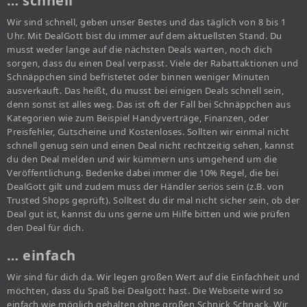
… schnell
Wir sind schnell, geben unser Bestes und das täglich von 8 bis 1
Uhr. Mit DealGott bist du immer auf dem aktuellsten Stand. Du
musst weder lange auf die nächsten Deals warten, noch dich
sorgen, dass du einen Deal verpasst. Viele der Rabattaktionen und
Schnäppchen sind befristetet oder binnen weniger Minuten
ausverkauft. Das heißt, du musst bei einigen Deals schnell sein,
denn sonst ist alles weg. Das ist oft der Fall bei Schnäppchen aus
Kategorien wie zum Beispiel Handyverträge, Finanzen, oder
Preisfehler, Gutscheine und Kostenloses. Sollten wir einmal nicht
schnell genug sein und einen Deal nicht rechtzeitig sehen, kannst
du den Deal melden und wir kümmern uns umgehend um die
Veröffentlichung. Bedenke dabei immer die 10% Regel, die bei
DealGott gilt und zudem muss der Händler seriös sein (z.B. von
Trusted Shops geprüft). Solltest du dir mal nicht sicher sein, ob der
Deal gut ist, kannst du uns gerne um Hilfe bitten und wie prüfen
den Deal für dich.
… einfach
Wir sind für dich da. Wir legen großen Wert auf die Einfachheit und
möchten, dass du Spaß bei Dealgott hast. Die Webseite wird so
einfach wie möglich gehalten ohne großen Schnick Schnack. Wir