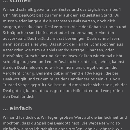
… schnell
Wir sind schnell, geben unser Bestes und das täglich von 8 bis 1
Uhr. Mit DealGott bist du immer auf dem aktuellsten Stand. Du
musst weder lange auf die nächsten Deals warten, noch dich
sorgen, dass du einen Deal verpasst. Viele der Rabattaktionen und
Schnäppchen sind befristetet oder binnen weniger Minuten
ausverkauft. Das heißt, du musst bei einigen Deals schnell sein,
denn sonst ist alles weg. Das ist oft der Fall bei Schnäppchen aus
Kategorien wie zum Beispiel Handyverträge, Finanzen, oder
Preisfehler, Gutscheine und Kostenloses. Sollten wir einmal nicht
schnell genug sein und einen Deal nicht rechtzeitig sehen, kannst
du den Deal melden und wir kümmern uns umgehend um die
Veröffentlichung. Bedenke dabei immer die 10% Regel, die bei
DealGott gilt und zudem muss der Händler seriös sein (z.B. von
Trusted Shops geprüft). Solltest du dir mal nicht sicher sein, ob der
Deal gut ist, kannst du uns gerne um Hilfe bitten und wie prüfen
den Deal für dich.
… einfach
Wir sind für dich da. Wir legen großen Wert auf die Einfachheit und
möchten, dass du Spaß bei Dealgott hast. Die Webseite wird so
einfach wie möglich gehalten ohne großen Schnick Schnack. Wir