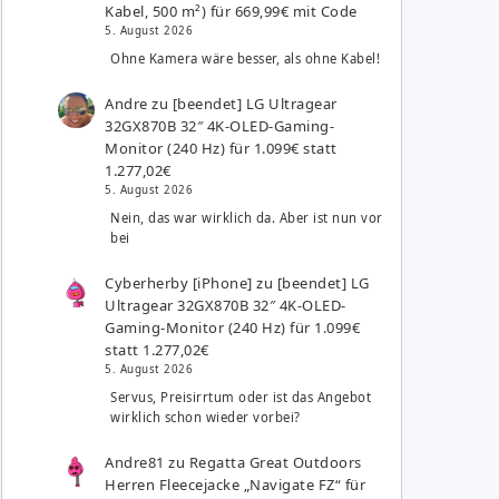
Kabel, 500 m²) für 669,99€ mit Code
5. August 2026
Ohne Kamera wäre besser, als ohne Kabel!
Andre
zu
[beendet] LG Ultragear
32GX870B 32″ 4K-OLED-Gaming-
Monitor (240 Hz) für 1.099€ statt
1.277,02€
5. August 2026
Nein, das war wirklich da. Aber ist nun vor
bei
Cyberherby [iPhone]
zu
[beendet] LG
Ultragear 32GX870B 32″ 4K-OLED-
Gaming-Monitor (240 Hz) für 1.099€
statt 1.277,02€
5. August 2026
Servus, Preisirrtum oder ist das Angebot
wirklich schon wieder vorbei?
Andre81
zu
Regatta Great Outdoors
Herren Fleecejacke „Navigate FZ“ für