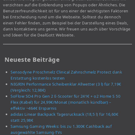
verzichten auf die Einblendung von Popups oder Ähnliches. Die
Benutzerfreundlichkeit ist für uns einer der wichtigsten Faktoren
bei Entscheidung rund um die Webseite. Solltest du dennoch
einen Fehler finden, zum Beispiel bei der Darstellung eines Deals,
dann kontaktiere uns gerne. Wir freuen uns auch über Vorschläge
und Ideen für die DealGott Webseite.
Neueste Beiträge
Sensodyne Proschmelz Clinical Zahnschmelz Protect dank
Erstattung kostenlos testen
NIGRIN Performance Scheibenklar Allwetter (3 l) für 7,19€
(Vergleich: 12,98€)
SoFlow SO4 Pro Gen 2 E-Scooter für 241€ + o2 Home S 50
Flex (Kabel) für 24,99€/Monat (monatlich kündbar) –
effektiv ~464€ Ersparnis
adidas Linear Backpack Tagesrucksack (18,5 l) für 16,60€
statt 25,98€
Samsung Gaming Weeks: bis zu 1.300€ Cashback auf
ausgewählte Samsung-TVs