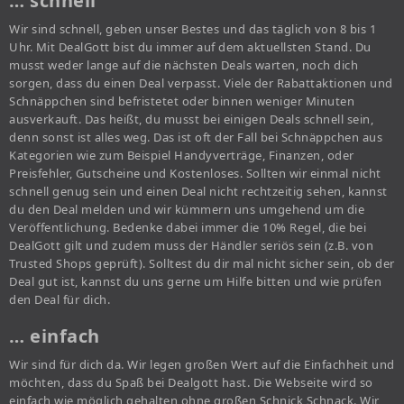
… schnell
Wir sind schnell, geben unser Bestes und das täglich von 8 bis 1
Uhr. Mit DealGott bist du immer auf dem aktuellsten Stand. Du
musst weder lange auf die nächsten Deals warten, noch dich
sorgen, dass du einen Deal verpasst. Viele der Rabattaktionen und
Schnäppchen sind befristetet oder binnen weniger Minuten
ausverkauft. Das heißt, du musst bei einigen Deals schnell sein,
denn sonst ist alles weg. Das ist oft der Fall bei Schnäppchen aus
Kategorien wie zum Beispiel Handyverträge, Finanzen, oder
Preisfehler, Gutscheine und Kostenloses. Sollten wir einmal nicht
schnell genug sein und einen Deal nicht rechtzeitig sehen, kannst
du den Deal melden und wir kümmern uns umgehend um die
Veröffentlichung. Bedenke dabei immer die 10% Regel, die bei
DealGott gilt und zudem muss der Händler seriös sein (z.B. von
Trusted Shops geprüft). Solltest du dir mal nicht sicher sein, ob der
Deal gut ist, kannst du uns gerne um Hilfe bitten und wie prüfen
den Deal für dich.
… einfach
Wir sind für dich da. Wir legen großen Wert auf die Einfachheit und
möchten, dass du Spaß bei Dealgott hast. Die Webseite wird so
einfach wie möglich gehalten ohne großen Schnick Schnack. Wir