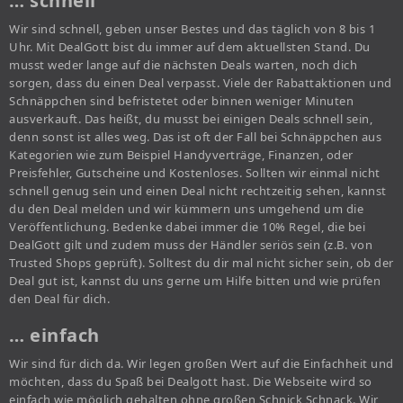
… schnell
Wir sind schnell, geben unser Bestes und das täglich von 8 bis 1
Uhr. Mit DealGott bist du immer auf dem aktuellsten Stand. Du
musst weder lange auf die nächsten Deals warten, noch dich
sorgen, dass du einen Deal verpasst. Viele der Rabattaktionen und
Schnäppchen sind befristetet oder binnen weniger Minuten
ausverkauft. Das heißt, du musst bei einigen Deals schnell sein,
denn sonst ist alles weg. Das ist oft der Fall bei Schnäppchen aus
Kategorien wie zum Beispiel Handyverträge, Finanzen, oder
Preisfehler, Gutscheine und Kostenloses. Sollten wir einmal nicht
schnell genug sein und einen Deal nicht rechtzeitig sehen, kannst
du den Deal melden und wir kümmern uns umgehend um die
Veröffentlichung. Bedenke dabei immer die 10% Regel, die bei
DealGott gilt und zudem muss der Händler seriös sein (z.B. von
Trusted Shops geprüft). Solltest du dir mal nicht sicher sein, ob der
Deal gut ist, kannst du uns gerne um Hilfe bitten und wie prüfen
den Deal für dich.
… einfach
Wir sind für dich da. Wir legen großen Wert auf die Einfachheit und
möchten, dass du Spaß bei Dealgott hast. Die Webseite wird so
einfach wie möglich gehalten ohne großen Schnick Schnack. Wir