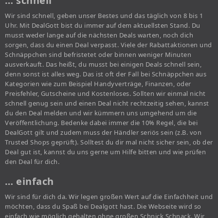
… schnell
Wir sind schnell, geben unser Bestes und das täglich von 8 bis 1
Uhr. Mit DealGott bist du immer auf dem aktuellsten Stand. Du
musst weder lange auf die nächsten Deals warten, noch dich
sorgen, dass du einen Deal verpasst. Viele der Rabattaktionen und
Schnäppchen sind befristetet oder binnen weniger Minuten
ausverkauft. Das heißt, du musst bei einigen Deals schnell sein,
denn sonst ist alles weg. Das ist oft der Fall bei Schnäppchen aus
Kategorien wie zum Beispiel Handyverträge, Finanzen, oder
Preisfehler, Gutscheine und Kostenloses. Sollten wir einmal nicht
schnell genug sein und einen Deal nicht rechtzeitig sehen, kannst
du den Deal melden und wir kümmern uns umgehend um die
Veröffentlichung. Bedenke dabei immer die 10% Regel, die bei
DealGott gilt und zudem muss der Händler seriös sein (z.B. von
Trusted Shops geprüft). Solltest du dir mal nicht sicher sein, ob der
Deal gut ist, kannst du uns gerne um Hilfe bitten und wie prüfen
den Deal für dich.
… einfach
Wir sind für dich da. Wir legen großen Wert auf die Einfachheit und
möchten, dass du Spaß bei Dealgott hast. Die Webseite wird so
einfach wie möglich gehalten ohne großen Schnick Schnack. Wir