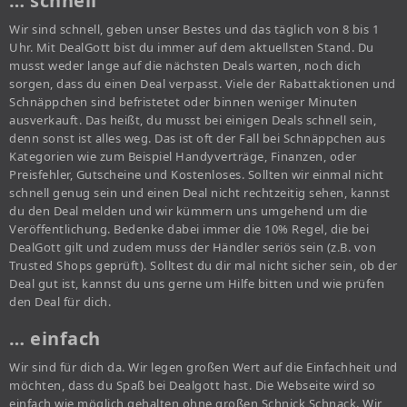
… schnell
Wir sind schnell, geben unser Bestes und das täglich von 8 bis 1
Uhr. Mit DealGott bist du immer auf dem aktuellsten Stand. Du
musst weder lange auf die nächsten Deals warten, noch dich
sorgen, dass du einen Deal verpasst. Viele der Rabattaktionen und
Schnäppchen sind befristetet oder binnen weniger Minuten
ausverkauft. Das heißt, du musst bei einigen Deals schnell sein,
denn sonst ist alles weg. Das ist oft der Fall bei Schnäppchen aus
Kategorien wie zum Beispiel Handyverträge, Finanzen, oder
Preisfehler, Gutscheine und Kostenloses. Sollten wir einmal nicht
schnell genug sein und einen Deal nicht rechtzeitig sehen, kannst
du den Deal melden und wir kümmern uns umgehend um die
Veröffentlichung. Bedenke dabei immer die 10% Regel, die bei
DealGott gilt und zudem muss der Händler seriös sein (z.B. von
Trusted Shops geprüft). Solltest du dir mal nicht sicher sein, ob der
Deal gut ist, kannst du uns gerne um Hilfe bitten und wie prüfen
den Deal für dich.
… einfach
Wir sind für dich da. Wir legen großen Wert auf die Einfachheit und
möchten, dass du Spaß bei Dealgott hast. Die Webseite wird so
einfach wie möglich gehalten ohne großen Schnick Schnack. Wir