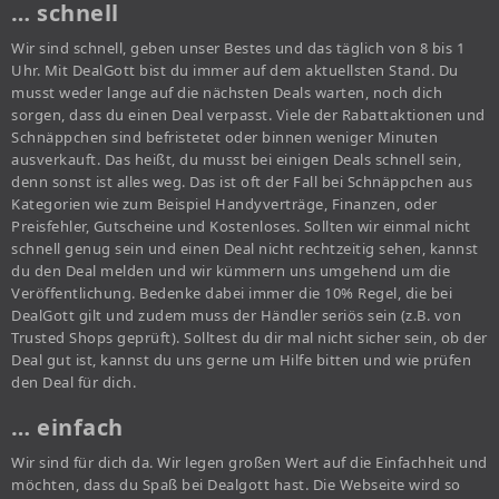
… schnell
Wir sind schnell, geben unser Bestes und das täglich von 8 bis 1
Uhr. Mit DealGott bist du immer auf dem aktuellsten Stand. Du
musst weder lange auf die nächsten Deals warten, noch dich
sorgen, dass du einen Deal verpasst. Viele der Rabattaktionen und
Schnäppchen sind befristetet oder binnen weniger Minuten
ausverkauft. Das heißt, du musst bei einigen Deals schnell sein,
denn sonst ist alles weg. Das ist oft der Fall bei Schnäppchen aus
Kategorien wie zum Beispiel Handyverträge, Finanzen, oder
Preisfehler, Gutscheine und Kostenloses. Sollten wir einmal nicht
schnell genug sein und einen Deal nicht rechtzeitig sehen, kannst
du den Deal melden und wir kümmern uns umgehend um die
Veröffentlichung. Bedenke dabei immer die 10% Regel, die bei
DealGott gilt und zudem muss der Händler seriös sein (z.B. von
Trusted Shops geprüft). Solltest du dir mal nicht sicher sein, ob der
Deal gut ist, kannst du uns gerne um Hilfe bitten und wie prüfen
den Deal für dich.
… einfach
Wir sind für dich da. Wir legen großen Wert auf die Einfachheit und
möchten, dass du Spaß bei Dealgott hast. Die Webseite wird so