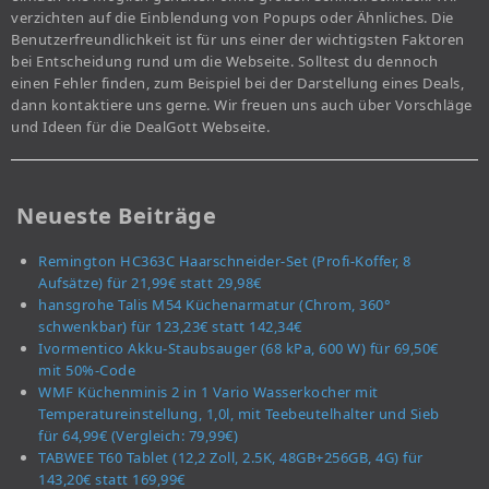
verzichten auf die Einblendung von Popups oder Ähnliches. Die
Benutzerfreundlichkeit ist für uns einer der wichtigsten Faktoren
bei Entscheidung rund um die Webseite. Solltest du dennoch
einen Fehler finden, zum Beispiel bei der Darstellung eines Deals,
dann kontaktiere uns gerne. Wir freuen uns auch über Vorschläge
und Ideen für die DealGott Webseite.
Neueste Beiträge
Remington HC363C Haarschneider-Set (Profi-Koffer, 8
Aufsätze) für 21,99€ statt 29,98€
hansgrohe Talis M54 Küchenarmatur (Chrom, 360°
schwenkbar) für 123,23€ statt 142,34€
Ivormentico Akku-Staubsauger (68 kPa, 600 W) für 69,50€
mit 50%-Code
WMF Küchenminis 2 in 1 Vario Wasserkocher mit
Temperatureinstellung, 1,0l, mit Teebeutelhalter und Sieb
für 64,99€ (Vergleich: 79,99€)
TABWEE T60 Tablet (12,2 Zoll, 2.5K, 48GB+256GB, 4G) für
143,20€ statt 169,99€