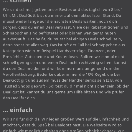
… schnell
Wir sind schnell, geben unser Bestes und das täglich von 8 bis 1
Uhr. Mit DealGott bist du immer auf dem aktuellsten Stand. Du
musst weder lange auf die nächsten Deals warten, noch dich
sorgen, dass du einen Deal verpasst. Viele der Rabattaktionen und
Schnäppchen sind befristetet oder binnen weniger Minuten
ausverkauft. Das heißt, du musst bei einigen Deals schnell sein,
denn sonst ist alles weg. Das ist oft der Fall bei Schnäppchen aus
Kategorien wie zum Beispiel Handyverträge, Finanzen, oder
Preisfehler, Gutscheine und Kostenloses. Sollten wir einmal nicht
schnell genug sein und einen Deal nicht rechtzeitig sehen, kannst
du den Deal melden und wir kümmern uns umgehend um die
Veröffentlichung. Bedenke dabei immer die 10% Regel, die bei
DealGott gilt und zudem muss der Händler seriös sein (z.B. von
Trusted Shops geprüft). Solltest du dir mal nicht sicher sein, ob der
Deal gut ist, kannst du uns gerne um Hilfe bitten und wie prüfen
den Deal für dich.
… einfach
Wir sind für dich da. Wir legen großen Wert auf die Einfachheit und
möchten, dass du Spaß bei Dealgott hast. Die Webseite wird so
einfach wie möglich gehalten ohne großen Schnick Schnack. Wir