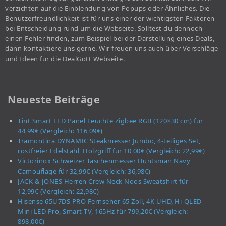
verzichten auf die Einblendung von Popups oder Ähnliches. Die
Benutzerfreundlichkeit ist für uns einer der wichtigsten Faktoren
bei Entscheidung rund um die Webseite. Solltest du dennoch
einen Fehler finden, zum Beispiel bei der Darstellung eines Deals,
dann kontaktiere uns gerne. Wir freuen uns auch über Vorschläge
und Ideen für die DealGott Webseite.
Neueste Beiträge
Tint Smart LED Panel Leuchte Zigbee RGB (120×30 cm) für
44,99€ (Vergleich: 116,09€)
Tramontina DYNAMIC Steakmesser Jumbo, 4-teiliges Set,
rostfreier Edelstahl, Holzgriff für 10,00€ (Vergleich: 22,99€)
Victorinox Schweizer Taschenmesser Huntsman Navy
Camouflage für 32,99€ (Vergleich: 36,98€)
JACK & JONES Herren Crew Neck Noos Sweatshirt für
12,99€ (Vergleich: 22,98€)
Hisense 65U7DS PRO Fernseher 65 Zoll, 4K UHD, Hi-QLED
Mini LED Pro, Smart TV, 165Hz für 799,20€ (Vergleich:
898,00€)