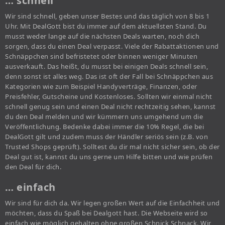
… schnell
Wir sind schnell, geben unser Bestes und das täglich von 8 bis 1
Uhr. Mit DealGott bist du immer auf dem aktuellsten Stand. Du
musst weder lange auf die nächsten Deals warten, noch dich
sorgen, dass du einen Deal verpasst. Viele der Rabattaktionen und
Schnäppchen sind befristetet oder binnen weniger Minuten
ausverkauft. Das heißt, du musst bei einigen Deals schnell sein,
denn sonst ist alles weg. Das ist oft der Fall bei Schnäppchen aus
Kategorien wie zum Beispiel Handyverträge, Finanzen, oder
Preisfehler, Gutscheine und Kostenloses. Sollten wir einmal nicht
schnell genug sein und einen Deal nicht rechtzeitig sehen, kannst
du den Deal melden und wir kümmern uns umgehend um die
Veröffentlichung. Bedenke dabei immer die 10% Regel, die bei
DealGott gilt und zudem muss der Händler seriös sein (z.B. von
Trusted Shops geprüft). Solltest du dir mal nicht sicher sein, ob der
Deal gut ist, kannst du uns gerne um Hilfe bitten und wie prüfen
den Deal für dich.
… einfach
Wir sind für dich da. Wir legen großen Wert auf die Einfachheit und
möchten, dass du Spaß bei Dealgott hast. Die Webseite wird so
einfach wie möglich gehalten ohne großen Schnick Schnack. Wir