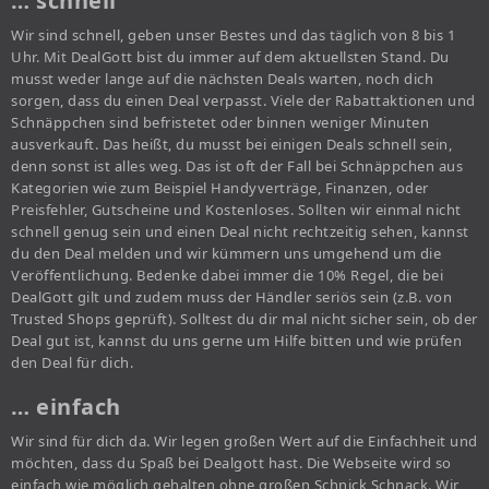
… schnell
Wir sind schnell, geben unser Bestes und das täglich von 8 bis 1
Uhr. Mit DealGott bist du immer auf dem aktuellsten Stand. Du
musst weder lange auf die nächsten Deals warten, noch dich
sorgen, dass du einen Deal verpasst. Viele der Rabattaktionen und
Schnäppchen sind befristetet oder binnen weniger Minuten
ausverkauft. Das heißt, du musst bei einigen Deals schnell sein,
denn sonst ist alles weg. Das ist oft der Fall bei Schnäppchen aus
Kategorien wie zum Beispiel Handyverträge, Finanzen, oder
Preisfehler, Gutscheine und Kostenloses. Sollten wir einmal nicht
schnell genug sein und einen Deal nicht rechtzeitig sehen, kannst
du den Deal melden und wir kümmern uns umgehend um die
Veröffentlichung. Bedenke dabei immer die 10% Regel, die bei
DealGott gilt und zudem muss der Händler seriös sein (z.B. von
Trusted Shops geprüft). Solltest du dir mal nicht sicher sein, ob der
Deal gut ist, kannst du uns gerne um Hilfe bitten und wie prüfen
den Deal für dich.
… einfach
Wir sind für dich da. Wir legen großen Wert auf die Einfachheit und
möchten, dass du Spaß bei Dealgott hast. Die Webseite wird so
einfach wie möglich gehalten ohne großen Schnick Schnack. Wir