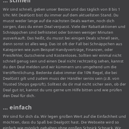
… schnell
Wir sind schnell, geben unser Bestes und das täglich von 8 bis 1
Uhr. Mit DealGott bist du immer auf dem aktuellsten Stand. Du
musst weder lange auf die nächsten Deals warten, noch dich
sorgen, dass du einen Deal verpasst. Viele der Rabattaktionen und
Schnäppchen sind befristetet oder binnen weniger Minuten
ausverkauft. Das heißt, du musst bei einigen Deals schnell sein,
denn sonst ist alles weg. Das ist oft der Fall bei Schnäppchen aus
Kategorien wie zum Beispiel Handyverträge, Finanzen, oder
Preisfehler, Gutscheine und Kostenloses. Sollten wir einmal nicht
schnell genug sein und einen Deal nicht rechtzeitig sehen, kannst
du den Deal melden und wir kümmern uns umgehend um die
Veröffentlichung. Bedenke dabei immer die 10% Regel, die bei
DealGott gilt und zudem muss der Händler seriös sein (z.B. von
Trusted Shops geprüft). Solltest du dir mal nicht sicher sein, ob der
Deal gut ist, kannst du uns gerne um Hilfe bitten und wie prüfen
den Deal für dich.
… einfach
Wir sind für dich da. Wir legen großen Wert auf die Einfachheit und
möchten, dass du Spaß bei Dealgott hast. Die Webseite wird so
einfach wie möglich gehalten ohne großen Schnick Schnack. Wir