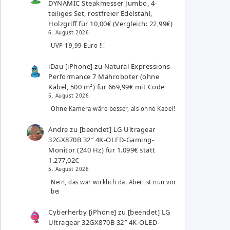
DYNAMIC Steakmesser Jumbo, 4-
teiliges Set, rostfreier Edelstahl,
Holzgriff für 10,00€ (Vergleich: 22,99€)
6. August 2026
UVP 19,99 Euro !!!
iDau [iPhone]
zu
Natural Expressions
Performance 7 Mähroboter (ohne
Kabel, 500 m²) für 669,99€ mit Code
5. August 2026
Ohne Kamera wäre besser, als ohne Kabel!
Andre
zu
[beendet] LG Ultragear
32GX870B 32″ 4K-OLED-Gaming-
Monitor (240 Hz) für 1.099€ statt
1.277,02€
5. August 2026
Nein, das war wirklich da. Aber ist nun vor
bei
Cyberherby [iPhone]
zu
[beendet] LG
Ultragear 32GX870B 32″ 4K-OLED-