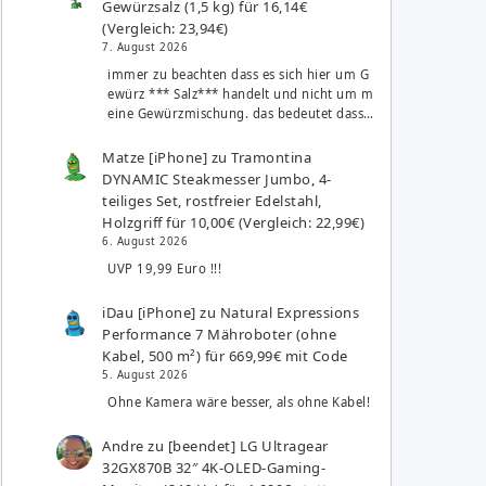
Gewürzsalz (1,5 kg) für 16,14€
(Vergleich: 23,94€)
7. August 2026
immer zu beachten dass es sich hier um G
ewürz *** Salz*** handelt und nicht um m
eine Gewürzmischung. das bedeutet dass…
Matze [iPhone]
zu
Tramontina
DYNAMIC Steakmesser Jumbo, 4-
teiliges Set, rostfreier Edelstahl,
Holzgriff für 10,00€ (Vergleich: 22,99€)
6. August 2026
UVP 19,99 Euro !!!
iDau [iPhone]
zu
Natural Expressions
Performance 7 Mähroboter (ohne
Kabel, 500 m²) für 669,99€ mit Code
5. August 2026
Ohne Kamera wäre besser, als ohne Kabel!
Andre
zu
[beendet] LG Ultragear
32GX870B 32″ 4K-OLED-Gaming-