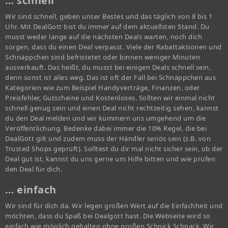
… schnell
Wir sind schnell, geben unser Bestes und das täglich von 8 bis 1
Uhr. Mit DealGott bist du immer auf dem aktuellsten Stand. Du
musst weder lange auf die nächsten Deals warten, noch dich
sorgen, dass du einen Deal verpasst. Viele der Rabattaktionen und
Schnäppchen sind befristetet oder binnen weniger Minuten
ausverkauft. Das heißt, du musst bei einigen Deals schnell sein,
denn sonst ist alles weg. Das ist oft der Fall bei Schnäppchen aus
Kategorien wie zum Beispiel Handyverträge, Finanzen, oder
Preisfehler, Gutscheine und Kostenloses. Sollten wir einmal nicht
schnell genug sein und einen Deal nicht rechtzeitig sehen, kannst
du den Deal melden und wir kümmern uns umgehend um die
Veröffentlichung. Bedenke dabei immer die 10% Regel, die bei
DealGott gilt und zudem muss der Händler seriös sein (z.B. von
Trusted Shops geprüft). Solltest du dir mal nicht sicher sein, ob der
Deal gut ist, kannst du uns gerne um Hilfe bitten und wie prüfen
den Deal für dich.
… einfach
Wir sind für dich da. Wir legen großen Wert auf die Einfachheit und
möchten, dass du Spaß bei Dealgott hast. Die Webseite wird so
einfach wie möglich gehalten ohne großen Schnick Schnack. Wir