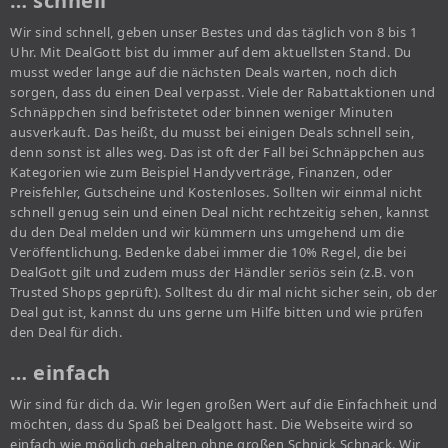
… schnell
Wir sind schnell, geben unser Bestes und das täglich von 8 bis 1
Uhr. Mit DealGott bist du immer auf dem aktuellsten Stand. Du
musst weder lange auf die nächsten Deals warten, noch dich
sorgen, dass du einen Deal verpasst. Viele der Rabattaktionen und
Schnäppchen sind befristetet oder binnen weniger Minuten
ausverkauft. Das heißt, du musst bei einigen Deals schnell sein,
denn sonst ist alles weg. Das ist oft der Fall bei Schnäppchen aus
Kategorien wie zum Beispiel Handyverträge, Finanzen, oder
Preisfehler, Gutscheine und Kostenloses. Sollten wir einmal nicht
schnell genug sein und einen Deal nicht rechtzeitig sehen, kannst
du den Deal melden und wir kümmern uns umgehend um die
Veröffentlichung. Bedenke dabei immer die 10% Regel, die bei
DealGott gilt und zudem muss der Händler seriös sein (z.B. von
Trusted Shops geprüft). Solltest du dir mal nicht sicher sein, ob der
Deal gut ist, kannst du uns gerne um Hilfe bitten und wie prüfen
den Deal für dich.
… einfach
Wir sind für dich da. Wir legen großen Wert auf die Einfachheit und
möchten, dass du Spaß bei Dealgott hast. Die Webseite wird so
einfach wie möglich gehalten ohne großen Schnick Schnack. Wir