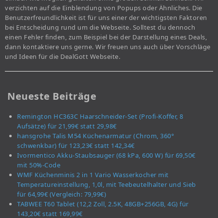
verzichten auf die Einblendung von Popups oder Ähnliches. Die
Benutzerfreundlichkeit ist für uns einer der wichtigsten Faktoren
bei Entscheidung rund um die Webseite. Solltest du dennoch
einen Fehler finden, zum Beispiel bei der Darstellung eines Deals,
dann kontaktiere uns gerne. Wir freuen uns auch über Vorschläge
und Ideen für die DealGott Webseite.
Neueste Beiträge
Remington HC363C Haarschneider-Set (Profi-Koffer, 8
Aufsätze) für 21,99€ statt 29,98€
hansgrohe Talis M54 Küchenarmatur (Chrom, 360°
schwenkbar) für 123,23€ statt 142,34€
Ivormentico Akku-Staubsauger (68 kPa, 600 W) für 69,50€
mit 50%-Code
WMF Küchenminis 2 in 1 Vario Wasserkocher mit
Temperatureinstellung, 1,0l, mit Teebeutelhalter und Sieb
für 64,99€ (Vergleich: 79,99€)
TABWEE T60 Tablet (12,2 Zoll, 2.5K, 48GB+256GB, 4G) für
143,20€ statt 169,99€