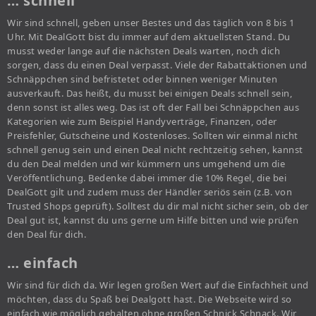
… schnell
Wir sind schnell, geben unser Bestes und das täglich von 8 bis 1
Uhr. Mit DealGott bist du immer auf dem aktuellsten Stand. Du
musst weder lange auf die nächsten Deals warten, noch dich
sorgen, dass du einen Deal verpasst. Viele der Rabattaktionen und
Schnäppchen sind befristetet oder binnen weniger Minuten
ausverkauft. Das heißt, du musst bei einigen Deals schnell sein,
denn sonst ist alles weg. Das ist oft der Fall bei Schnäppchen aus
Kategorien wie zum Beispiel Handyverträge, Finanzen, oder
Preisfehler, Gutscheine und Kostenloses. Sollten wir einmal nicht
schnell genug sein und einen Deal nicht rechtzeitig sehen, kannst
du den Deal melden und wir kümmern uns umgehend um die
Veröffentlichung. Bedenke dabei immer die 10% Regel, die bei
DealGott gilt und zudem muss der Händler seriös sein (z.B. von
Trusted Shops geprüft). Solltest du dir mal nicht sicher sein, ob der
Deal gut ist, kannst du uns gerne um Hilfe bitten und wie prüfen
den Deal für dich.
… einfach
Wir sind für dich da. Wir legen großen Wert auf die Einfachheit und
möchten, dass du Spaß bei Dealgott hast. Die Webseite wird so
einfach wie möglich gehalten ohne großen Schnick Schnack. Wir