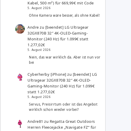
Kabel, 500 m²) für 669,99€ mit Code
5. August 2026
Ohne Kamera wäre besser, als ohne Kabel!
Andre
zu
[beendet] LG Ultragear
32GX870B 32″ 4K-OLED-Gaming-
Monitor (240 Hz) für 1.099€ statt
1.277,02€
5. August 2026
Nein, das war wirklich da. Aber ist nun vor
bei
Cyberherby [iPhone]
zu
[beendet] LG
Ultragear 32GX870B 32″ 4K-OLED-
Gaming-Monitor (240 Hz) für 1.099€
statt 1.277,02€
5. August 2026
Servus, Preisirrtum oder ist das Angebot
wirklich schon wieder vorbei?
Andre81
zu
Regatta Great Outdoors
Herren Fleecejacke „Navigate FZ“ für