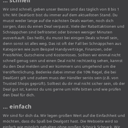
… schnell
Wir sind schnell, geben unser Bestes und das täglich von 8 bis 1
Uhr. Mit DealGott bist du immer auf dem aktuellsten Stand. Du
musst weder lange auf die nächsten Deals warten, noch dich
sorgen, dass du einen Deal verpasst. Viele der Rabattaktionen und
Schnäppchen sind befristetet oder binnen weniger Minuten
ausverkauft. Das heißt, du musst bei einigen Deals schnell sein,
denn sonst ist alles weg. Das ist oft der Fall bei Schnäppchen aus
Kategorien wie zum Beispiel Handyverträge, Finanzen, oder
Preisfehler, Gutscheine und Kostenloses. Sollten wir einmal nicht
schnell genug sein und einen Deal nicht rechtzeitig sehen, kannst
du den Deal melden und wir kümmern uns umgehend um die
Veröffentlichung. Bedenke dabei immer die 10% Regel, die bei
DealGott gilt und zudem muss der Händler seriös sein (z.B. von
Trusted Shops geprüft). Solltest du dir mal nicht sicher sein, ob der
Deal gut ist, kannst du uns gerne um Hilfe bitten und wie prüfen
den Deal für dich.
… einfach
Wir sind für dich da. Wir legen großen Wert auf die Einfachheit und
möchten, dass du Spaß bei Dealgott hast. Die Webseite wird so
einfach wie möglich gehalten ohne großen Schnick Schnack. Wir