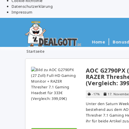
Cookie-Richtlinie
Datenschutzerklärung
Impressum
Home
Bonusd
Startseite
AOC G2790PX (
RAZER Threshe
(Vergleich: 39
-17%
17. Novembe
Unter den Saturn Week
bestehend aus dem AOC
Thresher 7.1 Gaming He
ihr für beide Artikel 