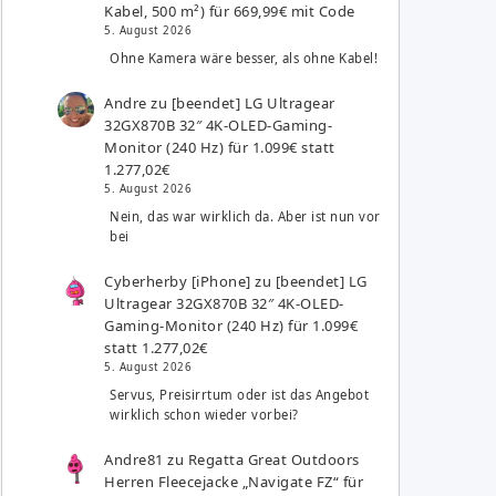
Kabel, 500 m²) für 669,99€ mit Code
5. August 2026
Ohne Kamera wäre besser, als ohne Kabel!
Andre
zu
[beendet] LG Ultragear
32GX870B 32″ 4K-OLED-Gaming-
Monitor (240 Hz) für 1.099€ statt
1.277,02€
5. August 2026
Nein, das war wirklich da. Aber ist nun vor
bei
Cyberherby [iPhone]
zu
[beendet] LG
Ultragear 32GX870B 32″ 4K-OLED-
Gaming-Monitor (240 Hz) für 1.099€
statt 1.277,02€
5. August 2026
Servus, Preisirrtum oder ist das Angebot
wirklich schon wieder vorbei?
Andre81
zu
Regatta Great Outdoors
Herren Fleecejacke „Navigate FZ“ für