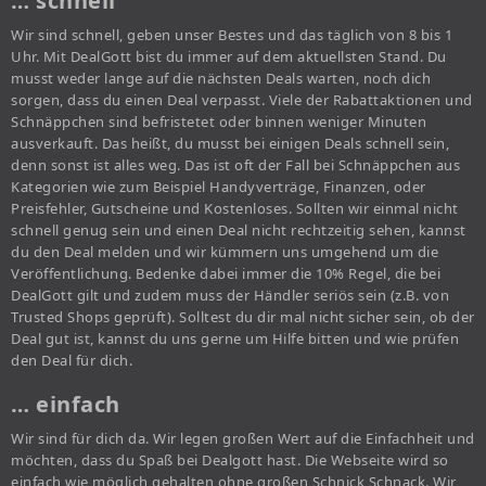
… schnell
Wir sind schnell, geben unser Bestes und das täglich von 8 bis 1
Uhr. Mit DealGott bist du immer auf dem aktuellsten Stand. Du
musst weder lange auf die nächsten Deals warten, noch dich
sorgen, dass du einen Deal verpasst. Viele der Rabattaktionen und
Schnäppchen sind befristetet oder binnen weniger Minuten
ausverkauft. Das heißt, du musst bei einigen Deals schnell sein,
denn sonst ist alles weg. Das ist oft der Fall bei Schnäppchen aus
Kategorien wie zum Beispiel Handyverträge, Finanzen, oder
Preisfehler, Gutscheine und Kostenloses. Sollten wir einmal nicht
schnell genug sein und einen Deal nicht rechtzeitig sehen, kannst
du den Deal melden und wir kümmern uns umgehend um die
Veröffentlichung. Bedenke dabei immer die 10% Regel, die bei
DealGott gilt und zudem muss der Händler seriös sein (z.B. von
Trusted Shops geprüft). Solltest du dir mal nicht sicher sein, ob der
Deal gut ist, kannst du uns gerne um Hilfe bitten und wie prüfen
den Deal für dich.
… einfach
Wir sind für dich da. Wir legen großen Wert auf die Einfachheit und
möchten, dass du Spaß bei Dealgott hast. Die Webseite wird so
einfach wie möglich gehalten ohne großen Schnick Schnack. Wir