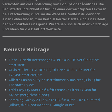
verzichten auf die Einblendung von Popups oder Ähnliches. Die
Benutzerfreundlichkeit ist für uns einer der wichtigsten Faktoren
bei Entscheidung rund um die Webseite. Solltest du dennoch
einen Fehler finden, zum Beispiel bei der Darstellung eines Deals,
dann kontaktiere uns gerne. Wir freuen uns auch über Vorschläge
und Ideen für die DealGott Webseite.
Neueste Beiträge
Einhell Benzin-Kettensäge GC-PC 1435 I TC Set für 99,99€
statt 109€
GL.iNet Flint 3 (GL-BE9300) Tri-Band Wi-Fi-7-Router für
178,49€ statt 209,90€
Gillette Fusion 5 Styler Barttrimmer & Rasierer (3-in-1) für
16€ statt 18,79€
Tefal Easy Fry Max Heißluftfritteuse (5 Liter) EY2458 für
64,99€ (Vergleich: 90,99€)
Samsung Galaxy Z Flip8 (512 GB) für 4,95€ + o2 Unlimited
(Allnet) für 39,99€/Monat + Google AI Pro