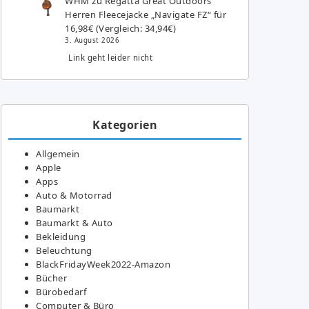
WHM
zu
Regatta Great Outdoors
Herren Fleecejacke „Navigate FZ“ für
16,98€ (Vergleich: 34,94€)
3. August 2026
Link geht leider nicht
Kategorien
Allgemein
Apple
Apps
Auto & Motorrad
Baumarkt
Baumarkt & Auto
Bekleidung
Beleuchtung
BlackFridayWeek2022-Amazon
Bücher
Bürobedarf
Computer & Büro