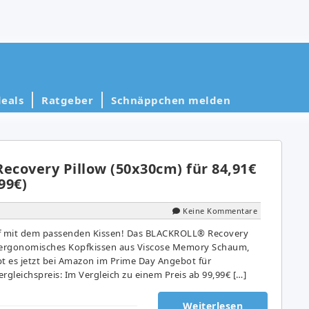
eals
Ratgeber
Schnäppchen melden
covery Pillow (50x30cm) für 84,91€
99€)
Keine Kommentare
af mit dem passenden Kissen! Das BLACKROLL® Recovery
in ergonomisches Kopfkissen aus Viscose Memory Schaum,
ibt es jetzt bei Amazon im Prime Day Angebot für
rgleichspreis: Im Vergleich zu einem Preis ab 99,99€ […]
Weiterlesen