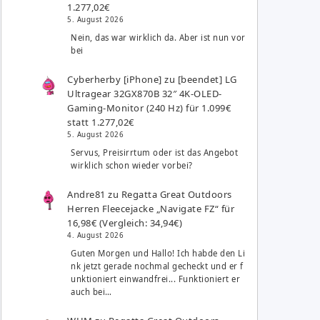
1.277,02€
5. August 2026
Nein, das war wirklich da. Aber ist nun vor
bei
Cyberherby [iPhone]
zu
[beendet] LG
Ultragear 32GX870B 32″ 4K-OLED-
Gaming-Monitor (240 Hz) für 1.099€
statt 1.277,02€
5. August 2026
Servus, Preisirrtum oder ist das Angebot
wirklich schon wieder vorbei?
Andre81
zu
Regatta Great Outdoors
Herren Fleecejacke „Navigate FZ“ für
16,98€ (Vergleich: 34,94€)
4. August 2026
Guten Morgen und Hallo! Ich habde den Li
nk jetzt gerade nochmal gecheckt und er f
unktioniert einwandfrei... Funktioniert er
auch bei…