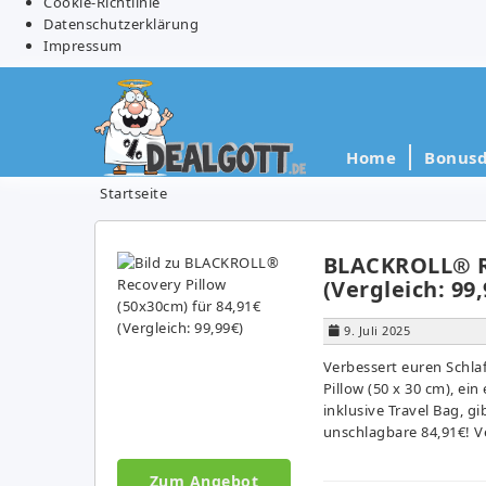
Cookie-Richtlinie
Datenschutzerklärung
Impressum
Home
Bonusd
Startseite
BLACKROLL® Re
(Vergleich: 99,
9. Juli 2025
Verbessert euren Schl
Pillow (50 x 30 cm), e
inklusive Travel Bag, g
unschlagbare 84,91€! Ve
Zum Angebot