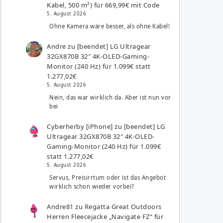
Kabel, 500 m²) für 669,99€ mit Code
5. August 2026
Ohne Kamera wäre besser, als ohne Kabel!
Andre
zu
[beendet] LG Ultragear
32GX870B 32″ 4K-OLED-Gaming-
Monitor (240 Hz) für 1.099€ statt
1.277,02€
5. August 2026
Nein, das war wirklich da. Aber ist nun vor
bei
Cyberherby [iPhone]
zu
[beendet] LG
Ultragear 32GX870B 32″ 4K-OLED-
Gaming-Monitor (240 Hz) für 1.099€
statt 1.277,02€
5. August 2026
Servus, Preisirrtum oder ist das Angebot
wirklich schon wieder vorbei?
Andre81
zu
Regatta Great Outdoors
Herren Fleecejacke „Navigate FZ“ für