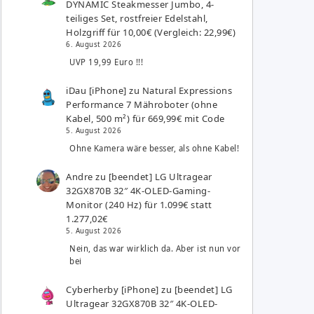
DYNAMIC Steakmesser Jumbo, 4-
teiliges Set, rostfreier Edelstahl,
Holzgriff für 10,00€ (Vergleich: 22,99€)
6. August 2026
UVP 19,99 Euro !!!
iDau [iPhone]
zu
Natural Expressions
Performance 7 Mähroboter (ohne
Kabel, 500 m²) für 669,99€ mit Code
5. August 2026
Ohne Kamera wäre besser, als ohne Kabel!
Andre
zu
[beendet] LG Ultragear
32GX870B 32″ 4K-OLED-Gaming-
Monitor (240 Hz) für 1.099€ statt
1.277,02€
5. August 2026
Nein, das war wirklich da. Aber ist nun vor
bei
Cyberherby [iPhone]
zu
[beendet] LG
Ultragear 32GX870B 32″ 4K-OLED-