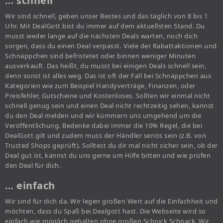
… schnell
Wir sind schnell, geben unser Bestes und das täglich von 8 bis 1
Uhr. Mit DealGott bist du immer auf dem aktuellsten Stand. Du
musst weder lange auf die nächsten Deals warten, noch dich
sorgen, dass du einen Deal verpasst. Viele der Rabattaktionen und
Schnäppchen sind befristetet oder binnen weniger Minuten
ausverkauft. Das heißt, du musst bei einigen Deals schnell sein,
denn sonst ist alles weg. Das ist oft der Fall bei Schnäppchen aus
Kategorien wie zum Beispiel Handyverträge, Finanzen, oder
Preisfehler, Gutscheine und Kostenloses. Sollten wir einmal nicht
schnell genug sein und einen Deal nicht rechtzeitig sehen, kannst
du den Deal melden und wir kümmern uns umgehend um die
Veröffentlichung. Bedenke dabei immer die 10% Regel, die bei
DealGott gilt und zudem muss der Händler seriös sein (z.B. von
Trusted Shops geprüft). Solltest du dir mal nicht sicher sein, ob der
Deal gut ist, kannst du uns gerne um Hilfe bitten und wie prüfen
den Deal für dich.
… einfach
Wir sind für dich da. Wir legen großen Wert auf die Einfachheit und
möchten, dass du Spaß bei Dealgott hast. Die Webseite wird so
einfach wie möglich gehalten ohne großen Schnick Schnack. Wir