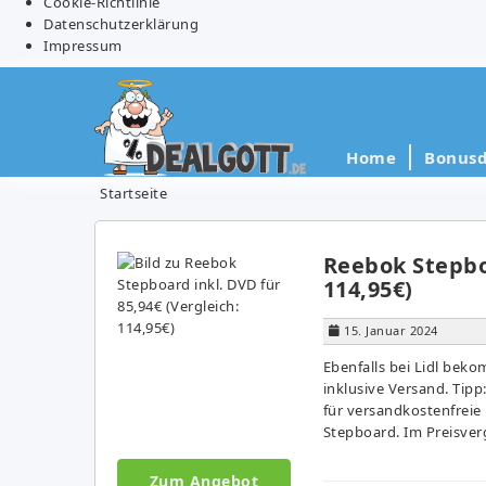
Cookie-Richtlinie
Datenschutzerklärung
Impressum
Home
Bonusd
Startseite
Reebok Stepboa
114,95€)
15. Januar 2024
Ebenfalls bei Lidl bek
inklusive Versand. Tipp
für versandkostenfreie
Stepboard. Im Preisverg
Zum Angebot