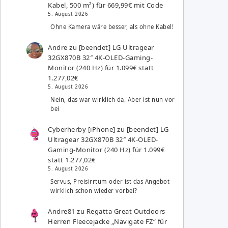
Kabel, 500 m²) für 669,99€ mit Code
5. August 2026
Ohne Kamera wäre besser, als ohne Kabel!
Andre
zu
[beendet] LG Ultragear
32GX870B 32″ 4K-OLED-Gaming-
Monitor (240 Hz) für 1.099€ statt
1.277,02€
5. August 2026
Nein, das war wirklich da. Aber ist nun vor
bei
Cyberherby [iPhone]
zu
[beendet] LG
Ultragear 32GX870B 32″ 4K-OLED-
Gaming-Monitor (240 Hz) für 1.099€
statt 1.277,02€
5. August 2026
Servus, Preisirrtum oder ist das Angebot
wirklich schon wieder vorbei?
Andre81
zu
Regatta Great Outdoors
Herren Fleecejacke „Navigate FZ“ für