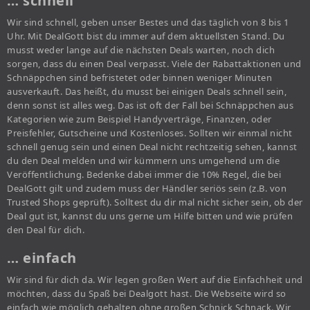
… schnell
Wir sind schnell, geben unser Bestes und das täglich von 8 bis 1
Uhr. Mit DealGott bist du immer auf dem aktuellsten Stand. Du
musst weder lange auf die nächsten Deals warten, noch dich
sorgen, dass du einen Deal verpasst. Viele der Rabattaktionen und
Schnäppchen sind befristetet oder binnen weniger Minuten
ausverkauft. Das heißt, du musst bei einigen Deals schnell sein,
denn sonst ist alles weg. Das ist oft der Fall bei Schnäppchen aus
Kategorien wie zum Beispiel Handyverträge, Finanzen, oder
Preisfehler, Gutscheine und Kostenloses. Sollten wir einmal nicht
schnell genug sein und einen Deal nicht rechtzeitig sehen, kannst
du den Deal melden und wir kümmern uns umgehend um die
Veröffentlichung. Bedenke dabei immer die 10% Regel, die bei
DealGott gilt und zudem muss der Händler seriös sein (z.B. von
Trusted Shops geprüft). Solltest du dir mal nicht sicher sein, ob der
Deal gut ist, kannst du uns gerne um Hilfe bitten und wie prüfen
den Deal für dich.
… einfach
Wir sind für dich da. Wir legen großen Wert auf die Einfachheit und
möchten, dass du Spaß bei Dealgott hast. Die Webseite wird so
einfach wie möglich gehalten ohne großen Schnick Schnack. Wir