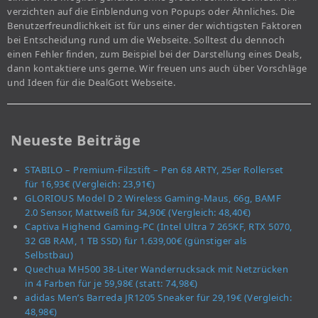
verzichten auf die Einblendung von Popups oder Ähnliches. Die
Benutzerfreundlichkeit ist für uns einer der wichtigsten Faktoren
bei Entscheidung rund um die Webseite. Solltest du dennoch
einen Fehler finden, zum Beispiel bei der Darstellung eines Deals,
dann kontaktiere uns gerne. Wir freuen uns auch über Vorschläge
und Ideen für die DealGott Webseite.
Neueste Beiträge
STABILO – Premium-Filzstift – Pen 68 ARTY, 25er Rollerset
für 16,93€ (Vergleich: 23,91€)
GLORIOUS Model D 2 Wireless Gaming-Maus, 66g, BAMF
2.0 Sensor, Mattweiß für 34,90€ (Vergleich: 48,40€)
Captiva Highend Gaming-PC (Intel Ultra 7 265KF, RTX 5070,
32 GB RAM, 1 TB SSD) für 1.639,00€ (günstiger als
Selbstbau)
Quechua MH500 38-Liter Wanderrucksack mit Netzrücken
in 4 Farben für je 59,98€ (statt: 74,98€)
adidas Men’s Barreda JR1205 Sneaker für 29,19€ (Vergleich:
48,98€)