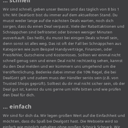
… schnell
Wir sind schnell, geben unser Bestes und das täglich von 8 bis 1
Uhr. Mit DealGott bist du immer auf dem aktuellsten Stand. Du
musst weder lange auf die nächsten Deals warten, noch dich
sorgen, dass du einen Deal verpasst. Viele der Rabattaktionen und
Schnäppchen sind befristetet oder binnen weniger Minuten
ausverkauft. Das heißt, du musst bei einigen Deals schnell sein,
denn sonst ist alles weg. Das ist oft der Fall bei Schnäppchen aus
Kategorien wie zum Beispiel Handyverträge, Finanzen, oder
Preisfehler, Gutscheine und Kostenloses. Sollten wir einmal nicht
schnell genug sein und einen Deal nicht rechtzeitig sehen, kannst
du den Deal melden und wir kümmern uns umgehend um die
Veröffentlichung. Bedenke dabei immer die 10% Regel, die bei
DealGott gilt und zudem muss der Händler seriös sein (z.B. von
Trusted Shops geprüft). Solltest du dir mal nicht sicher sein, ob der
Deal gut ist, kannst du uns gerne um Hilfe bitten und wie prüfen
den Deal für dich.
… einfach
Wir sind für dich da. Wir legen großen Wert auf die Einfachheit und
möchten, dass du Spaß bei Dealgott hast. Die Webseite wird so
einfach wie möglich gehalten ohne großen Schnick Schnack. Wir