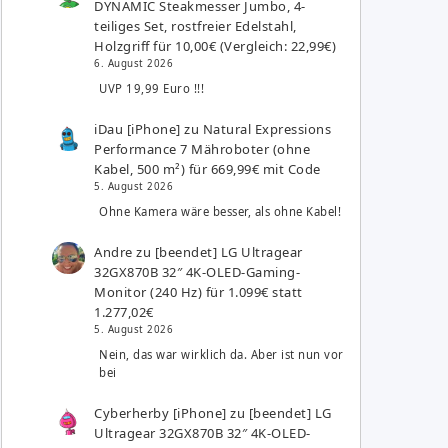
DYNAMIC Steakmesser Jumbo, 4-
teiliges Set, rostfreier Edelstahl,
Holzgriff für 10,00€ (Vergleich: 22,99€)
6. August 2026
UVP 19,99 Euro !!!
iDau [iPhone]
zu
Natural Expressions
Performance 7 Mähroboter (ohne
Kabel, 500 m²) für 669,99€ mit Code
5. August 2026
Ohne Kamera wäre besser, als ohne Kabel!
Andre
zu
[beendet] LG Ultragear
32GX870B 32″ 4K-OLED-Gaming-
Monitor (240 Hz) für 1.099€ statt
1.277,02€
5. August 2026
Nein, das war wirklich da. Aber ist nun vor
bei
Cyberherby [iPhone]
zu
[beendet] LG
Ultragear 32GX870B 32″ 4K-OLED-