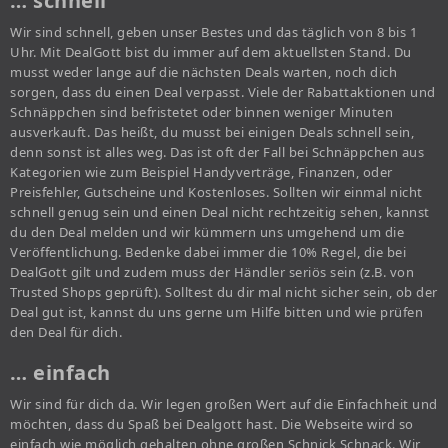
… schnell
Wir sind schnell, geben unser Bestes und das täglich von 8 bis 1
Uhr. Mit DealGott bist du immer auf dem aktuellsten Stand. Du
musst weder lange auf die nächsten Deals warten, noch dich
sorgen, dass du einen Deal verpasst. Viele der Rabattaktionen und
Schnäppchen sind befristetet oder binnen weniger Minuten
ausverkauft. Das heißt, du musst bei einigen Deals schnell sein,
denn sonst ist alles weg. Das ist oft der Fall bei Schnäppchen aus
Kategorien wie zum Beispiel Handyverträge, Finanzen, oder
Preisfehler, Gutscheine und Kostenloses. Sollten wir einmal nicht
schnell genug sein und einen Deal nicht rechtzeitig sehen, kannst
du den Deal melden und wir kümmern uns umgehend um die
Veröffentlichung. Bedenke dabei immer die 10% Regel, die bei
DealGott gilt und zudem muss der Händler seriös sein (z.B. von
Trusted Shops geprüft). Solltest du dir mal nicht sicher sein, ob der
Deal gut ist, kannst du uns gerne um Hilfe bitten und wie prüfen
den Deal für dich.
… einfach
Wir sind für dich da. Wir legen großen Wert auf die Einfachheit und
möchten, dass du Spaß bei Dealgott hast. Die Webseite wird so
einfach wie möglich gehalten ohne großen Schnick Schnack. Wir