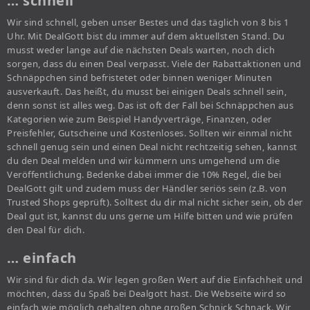
… schnell
Wir sind schnell, geben unser Bestes und das täglich von 8 bis 1
Uhr. Mit DealGott bist du immer auf dem aktuellsten Stand. Du
musst weder lange auf die nächsten Deals warten, noch dich
sorgen, dass du einen Deal verpasst. Viele der Rabattaktionen und
Schnäppchen sind befristetet oder binnen weniger Minuten
ausverkauft. Das heißt, du musst bei einigen Deals schnell sein,
denn sonst ist alles weg. Das ist oft der Fall bei Schnäppchen aus
Kategorien wie zum Beispiel Handyverträge, Finanzen, oder
Preisfehler, Gutscheine und Kostenloses. Sollten wir einmal nicht
schnell genug sein und einen Deal nicht rechtzeitig sehen, kannst
du den Deal melden und wir kümmern uns umgehend um die
Veröffentlichung. Bedenke dabei immer die 10% Regel, die bei
DealGott gilt und zudem muss der Händler seriös sein (z.B. von
Trusted Shops geprüft). Solltest du dir mal nicht sicher sein, ob der
Deal gut ist, kannst du uns gerne um Hilfe bitten und wie prüfen
den Deal für dich.
… einfach
Wir sind für dich da. Wir legen großen Wert auf die Einfachheit und
möchten, dass du Spaß bei Dealgott hast. Die Webseite wird so
einfach wie möglich gehalten ohne großen Schnick Schnack. Wir