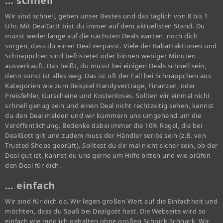
… schnell
Wir sind schnell, geben unser Bestes und das täglich von 8 bis 1
Uhr. Mit DealGott bist du immer auf dem aktuellsten Stand. Du
musst weder lange auf die nächsten Deals warten, noch dich
sorgen, dass du einen Deal verpasst. Viele der Rabattaktionen und
Schnäppchen sind befristetet oder binnen weniger Minuten
ausverkauft. Das heißt, du musst bei einigen Deals schnell sein,
denn sonst ist alles weg. Das ist oft der Fall bei Schnäppchen aus
Kategorien wie zum Beispiel Handyverträge, Finanzen, oder
Preisfehler, Gutscheine und Kostenloses. Sollten wir einmal nicht
schnell genug sein und einen Deal nicht rechtzeitig sehen, kannst
du den Deal melden und wir kümmern uns umgehend um die
Veröffentlichung. Bedenke dabei immer die 10% Regel, die bei
DealGott gilt und zudem muss der Händler seriös sein (z.B. von
Trusted Shops geprüft). Solltest du dir mal nicht sicher sein, ob der
Deal gut ist, kannst du uns gerne um Hilfe bitten und wie prüfen
den Deal für dich.
… einfach
Wir sind für dich da. Wir legen großen Wert auf die Einfachheit und
möchten, dass du Spaß bei Dealgott hast. Die Webseite wird so
einfach wie möglich gehalten ohne großen Schnick Schnack. Wir