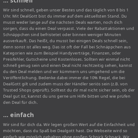
… schnell
Wir sind schnell, geben unser Bestes und das täglich von 8 bis 1
Uhr. Mit DealGott bist du immer auf dem aktuellsten Stand. Du
musst weder lange auf die nächsten Deals warten, noch dich
sorgen, dass du einen Deal verpasst. Viele der Rabattaktionen und
Schnäppchen sind befristetet oder binnen weniger Minuten
ausverkauft. Das heißt, du musst bei einigen Deals schnell sein,
denn sonst ist alles weg. Das ist oft der Fall bei Schnäppchen aus
Kategorien wie zum Beispiel Handyverträge, Finanzen, oder
Preisfehler, Gutscheine und Kostenloses. Sollten wir einmal nicht
schnell genug sein und einen Deal nicht rechtzeitig sehen, kannst
du den Deal melden und wir kümmern uns umgehend um die
Veröffentlichung. Bedenke dabei immer die 10% Regel, die bei
DealGott gilt und zudem muss der Händler seriös sein (z.B. von
Trusted Shops geprüft). Solltest du dir mal nicht sicher sein, ob der
Deal gut ist, kannst du uns gerne um Hilfe bitten und wie prüfen
den Deal für dich.
… einfach
Wir sind für dich da. Wir legen großen Wert auf die Einfachheit und
möchten, dass du Spaß bei Dealgott hast. Die Webseite wird so
einfach wie möglich gehalten ohne großen Schnick Schnack. Wir