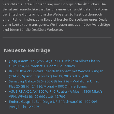
verzichten auf die Einblendung von Popups oder Ähnliches. Die
Benutzerfreundlichkeit ist für uns einer der wichtigsten Faktoren
bei Entscheidung rund um die Webseite. Solltest du dennoch
einen Fehler finden, zum Beispiel bei der Darstellung eines Deals,
dann kontaktiere uns gerne. Wir freuen uns auch über Vorschläge
und Ideen für die DealGott Webseite.
Neueste Beiträge
[Top] Xiaomi 17T (256 GB) für 1€ + Telekom Allnet Flat 15
GB für 14,99€/Monat + Xiaomi Soundbox
BGS 35814 VDE-Schraubendreher-Satz mit Wechselklingen
(13-tlg., Spannungsprüfer) für 19,79€ statt 25,69€
Samsung Galaxy S26 (256 GB) für 99€ + Vodafone Allnet
Flat 20 GB für 24,98€/Monat + 80€ Online-Bonus
ASUS RT-AX52 AX1800 WiFi-6-Router (AiMesh, 1800 Mbit/s,
VPN, WPA3) für 29,99€ statt 42,70€
Enders Gasgrill „San Diego UP 3“ (schwarz) für 109,99€
(Vergleich: 129,99€)