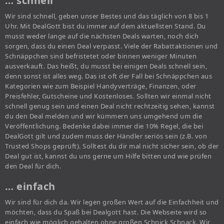
… schnell
Wir sind schnell, geben unser Bestes und das täglich von 8 bis 1
Uhr. Mit DealGott bist du immer auf dem aktuellsten Stand. Du
musst weder lange auf die nächsten Deals warten, noch dich
sorgen, dass du einen Deal verpasst. Viele der Rabattaktionen und
Schnäppchen sind befristetet oder binnen weniger Minuten
ausverkauft. Das heißt, du musst bei einigen Deals schnell sein,
denn sonst ist alles weg. Das ist oft der Fall bei Schnäppchen aus
Kategorien wie zum Beispiel Handyverträge, Finanzen, oder
Preisfehler, Gutscheine und Kostenloses. Sollten wir einmal nicht
schnell genug sein und einen Deal nicht rechtzeitig sehen, kannst
du den Deal melden und wir kümmern uns umgehend um die
Veröffentlichung. Bedenke dabei immer die 10% Regel, die bei
DealGott gilt und zudem muss der Händler seriös sein (z.B. von
Trusted Shops geprüft). Solltest du dir mal nicht sicher sein, ob der
Deal gut ist, kannst du uns gerne um Hilfe bitten und wie prüfen
den Deal für dich.
… einfach
Wir sind für dich da. Wir legen großen Wert auf die Einfachheit und
möchten, dass du Spaß bei Dealgott hast. Die Webseite wird so
einfach wie möglich gehalten ohne großen Schnick Schnack. Wir