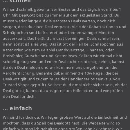
… schnell
Wir sind schnell, geben unser Bestes und das täglich von 8 bis 1
Uhr. Mit DealGott bist du immer auf dem aktuellsten Stand. Du
musst weder lange auf die nächsten Deals warten, noch dich
sorgen, dass du einen Deal verpasst. Viele der Rabattaktionen und
Schnäppchen sind befristetet oder binnen weniger Minuten
ausverkauft. Das heißt, du musst bei einigen Deals schnell sein,
denn sonst ist alles weg. Das ist oft der Fall bei Schnäppchen aus
Kategorien wie zum Beispiel Handyverträge, Finanzen, oder
Preisfehler, Gutscheine und Kostenloses. Sollten wir einmal nicht
schnell genug sein und einen Deal nicht rechtzeitig sehen, kannst
du den Deal melden und wir kümmern uns umgehend um die
Veröffentlichung. Bedenke dabei immer die 10% Regel, die bei
DealGott gilt und zudem muss der Händler seriös sein (z.B. von
Trusted Shops geprüft). Solltest du dir mal nicht sicher sein, ob der
Deal gut ist, kannst du uns gerne um Hilfe bitten und wie prüfen
den Deal für dich.
… einfach
Wir sind für dich da. Wir legen großen Wert auf die Einfachheit und
möchten, dass du Spaß bei Dealgott hast. Die Webseite wird so
einfach wie möglich gehalten ohne großen Schnick Schnack. Wir