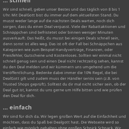
… schnell
Wir sind schnell, geben unser Bestes und das täglich von 8 bis 1
Uhr. Mit DealGott bist du immer auf dem aktuellsten Stand. Du
musst weder lange auf die nächsten Deals warten, noch dich
sorgen, dass du einen Deal verpasst. Viele der Rabattaktionen und
Schnäppchen sind befristetet oder binnen weniger Minuten
ausverkauft. Das heißt, du musst bei einigen Deals schnell sein,
denn sonst ist alles weg. Das ist oft der Fall bei Schnäppchen aus
Kategorien wie zum Beispiel Handyverträge, Finanzen, oder
Preisfehler, Gutscheine und Kostenloses. Sollten wir einmal nicht
schnell genug sein und einen Deal nicht rechtzeitig sehen, kannst
du den Deal melden und wir kümmern uns umgehend um die
Veröffentlichung. Bedenke dabei immer die 10% Regel, die bei
DealGott gilt und zudem muss der Händler seriös sein (z.B. von
Trusted Shops geprüft). Solltest du dir mal nicht sicher sein, ob der
Deal gut ist, kannst du uns gerne um Hilfe bitten und wie prüfen
den Deal für dich.
… einfach
Wir sind für dich da. Wir legen großen Wert auf die Einfachheit und
möchten, dass du Spaß bei Dealgott hast. Die Webseite wird so
einfach wie möglich gehalten ohne großen Schnick Schnack. Wir