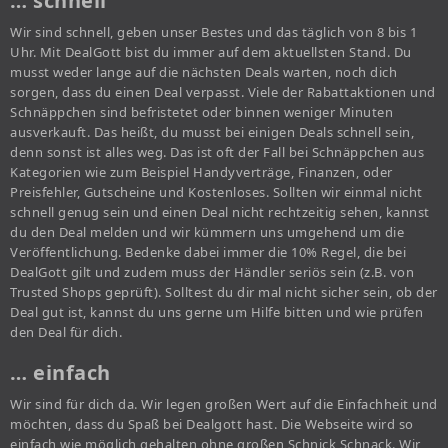
… schnell
Wir sind schnell, geben unser Bestes und das täglich von 8 bis 1
Uhr. Mit DealGott bist du immer auf dem aktuellsten Stand. Du
musst weder lange auf die nächsten Deals warten, noch dich
sorgen, dass du einen Deal verpasst. Viele der Rabattaktionen und
Schnäppchen sind befristetet oder binnen weniger Minuten
ausverkauft. Das heißt, du musst bei einigen Deals schnell sein,
denn sonst ist alles weg. Das ist oft der Fall bei Schnäppchen aus
Kategorien wie zum Beispiel Handyverträge, Finanzen, oder
Preisfehler, Gutscheine und Kostenloses. Sollten wir einmal nicht
schnell genug sein und einen Deal nicht rechtzeitig sehen, kannst
du den Deal melden und wir kümmern uns umgehend um die
Veröffentlichung. Bedenke dabei immer die 10% Regel, die bei
DealGott gilt und zudem muss der Händler seriös sein (z.B. von
Trusted Shops geprüft). Solltest du dir mal nicht sicher sein, ob der
Deal gut ist, kannst du uns gerne um Hilfe bitten und wie prüfen
den Deal für dich.
… einfach
Wir sind für dich da. Wir legen großen Wert auf die Einfachheit und
möchten, dass du Spaß bei Dealgott hast. Die Webseite wird so
einfach wie möglich gehalten ohne großen Schnick Schnack. Wir