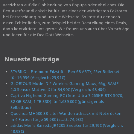
verzichten auf die Einblendung von Popups oder Ähnliches. Die
Benutzerfreundlichkeit ist für uns einer der wichtigsten Faktoren
bei Entscheidung rund um die Webseite. Solltest du dennoch
einen Fehler finden, zum Beispiel bei der Darstellung eines Deals,
dann kontaktiere uns gerne. Wir freuen uns auch über Vorschläge
und Ideen für die DealGott Webseite.
Neueste Beiträge
STABILO – Premium-Filzstift – Pen 68 ARTY, 25er Rollerset
für 16,93€ (Vergleich: 23,91€)
GLORIOUS Model D 2 Wireless Gaming-Maus, 66g, BAMF
2.0 Sensor, Mattweiß für 34,90€ (Vergleich: 48,40€)
Captiva Highend Gaming-PC (Intel Ultra 7 265KF, RTX 5070,
32 GB RAM, 1 TB SSD) für 1.639,00€ (günstiger als
Selbstbau)
Quechua MH500 38-Liter Wanderrucksack mit Netzrücken
in 4 Farben für je 59,98€ (statt: 74,98€)
adidas Men’s Barreda JR1205 Sneaker für 29,19€ (Vergleich:
48,98€)