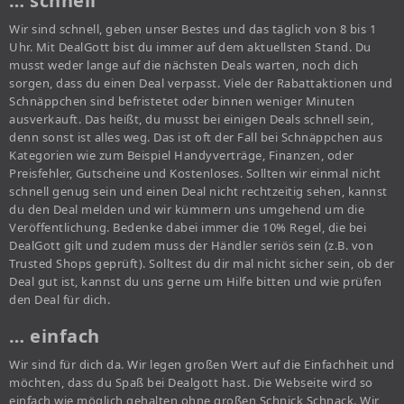
… schnell
Wir sind schnell, geben unser Bestes und das täglich von 8 bis 1
Uhr. Mit DealGott bist du immer auf dem aktuellsten Stand. Du
musst weder lange auf die nächsten Deals warten, noch dich
sorgen, dass du einen Deal verpasst. Viele der Rabattaktionen und
Schnäppchen sind befristetet oder binnen weniger Minuten
ausverkauft. Das heißt, du musst bei einigen Deals schnell sein,
denn sonst ist alles weg. Das ist oft der Fall bei Schnäppchen aus
Kategorien wie zum Beispiel Handyverträge, Finanzen, oder
Preisfehler, Gutscheine und Kostenloses. Sollten wir einmal nicht
schnell genug sein und einen Deal nicht rechtzeitig sehen, kannst
du den Deal melden und wir kümmern uns umgehend um die
Veröffentlichung. Bedenke dabei immer die 10% Regel, die bei
DealGott gilt und zudem muss der Händler seriös sein (z.B. von
Trusted Shops geprüft). Solltest du dir mal nicht sicher sein, ob der
Deal gut ist, kannst du uns gerne um Hilfe bitten und wie prüfen
den Deal für dich.
… einfach
Wir sind für dich da. Wir legen großen Wert auf die Einfachheit und
möchten, dass du Spaß bei Dealgott hast. Die Webseite wird so
einfach wie möglich gehalten ohne großen Schnick Schnack. Wir