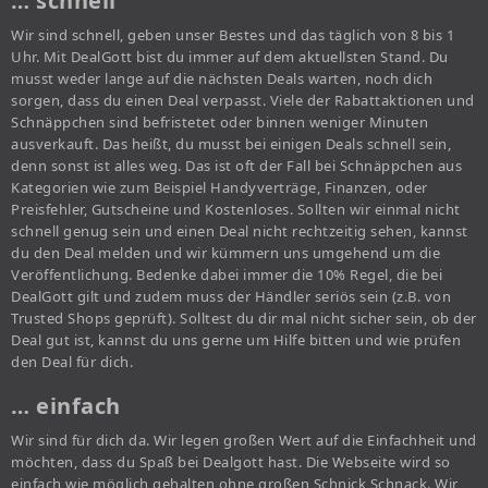
… schnell
Wir sind schnell, geben unser Bestes und das täglich von 8 bis 1
Uhr. Mit DealGott bist du immer auf dem aktuellsten Stand. Du
musst weder lange auf die nächsten Deals warten, noch dich
sorgen, dass du einen Deal verpasst. Viele der Rabattaktionen und
Schnäppchen sind befristetet oder binnen weniger Minuten
ausverkauft. Das heißt, du musst bei einigen Deals schnell sein,
denn sonst ist alles weg. Das ist oft der Fall bei Schnäppchen aus
Kategorien wie zum Beispiel Handyverträge, Finanzen, oder
Preisfehler, Gutscheine und Kostenloses. Sollten wir einmal nicht
schnell genug sein und einen Deal nicht rechtzeitig sehen, kannst
du den Deal melden und wir kümmern uns umgehend um die
Veröffentlichung. Bedenke dabei immer die 10% Regel, die bei
DealGott gilt und zudem muss der Händler seriös sein (z.B. von
Trusted Shops geprüft). Solltest du dir mal nicht sicher sein, ob der
Deal gut ist, kannst du uns gerne um Hilfe bitten und wie prüfen
den Deal für dich.
… einfach
Wir sind für dich da. Wir legen großen Wert auf die Einfachheit und
möchten, dass du Spaß bei Dealgott hast. Die Webseite wird so
einfach wie möglich gehalten ohne großen Schnick Schnack. Wir