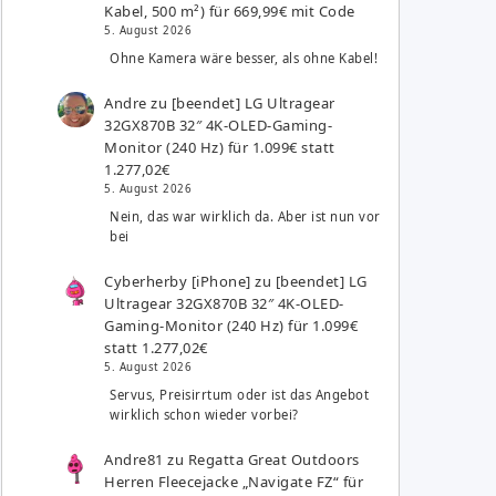
Kabel, 500 m²) für 669,99€ mit Code
5. August 2026
Ohne Kamera wäre besser, als ohne Kabel!
Andre
zu
[beendet] LG Ultragear
32GX870B 32″ 4K-OLED-Gaming-
Monitor (240 Hz) für 1.099€ statt
1.277,02€
5. August 2026
Nein, das war wirklich da. Aber ist nun vor
bei
Cyberherby [iPhone]
zu
[beendet] LG
Ultragear 32GX870B 32″ 4K-OLED-
Gaming-Monitor (240 Hz) für 1.099€
statt 1.277,02€
5. August 2026
Servus, Preisirrtum oder ist das Angebot
wirklich schon wieder vorbei?
Andre81
zu
Regatta Great Outdoors
Herren Fleecejacke „Navigate FZ“ für