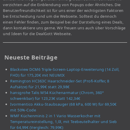
verzichten auf die Einblendung von Popups oder Ähnliches. Die
Benutzerfreundlichkeit ist für uns einer der wichtigsten Faktoren
bei Entscheidung rund um die Webseite. Solltest du dennoch
einen Fehler finden, zum Beispiel bei der Darstellung eines Deals,
dann kontaktiere uns gerne. Wir freuen uns auch über Vorschläge
und Ideen für die DealGott Webseite.
Neueste Beiträge
Blackview DCM6 Triple-Screen-Laptop-Erweiterung (14 Zoll,
FHD) für 175,20€ mit NEUMIX
Remington HC363C Haarschneider-Set (Profi-Koffer, 8
Aufsätze) für 21,99€ statt 29,98€
hansgrohe Talis M54 Küchenarmatur (Chrom, 360°
schwenkbar) für 123,23€ statt 142,34€
Ivormentico Akku-Staubsauger (68 kPa, 600 W) für 69,50€
mit 50%-Code
WMF Küchenminis 2 in 1 Vario Wasserkocher mit
Temperatureinstellung, 1,0l, mit Teebeutelhalter und Sieb
für 64,99€ (Vergleich: 79,99€)