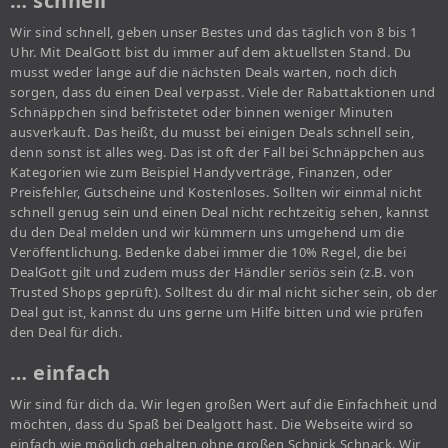
… schnell
Wir sind schnell, geben unser Bestes und das täglich von 8 bis 1
Uhr. Mit DealGott bist du immer auf dem aktuellsten Stand. Du
musst weder lange auf die nächsten Deals warten, noch dich
sorgen, dass du einen Deal verpasst. Viele der Rabattaktionen und
Schnäppchen sind befristetet oder binnen weniger Minuten
ausverkauft. Das heißt, du musst bei einigen Deals schnell sein,
denn sonst ist alles weg. Das ist oft der Fall bei Schnäppchen aus
Kategorien wie zum Beispiel Handyverträge, Finanzen, oder
Preisfehler, Gutscheine und Kostenloses. Sollten wir einmal nicht
schnell genug sein und einen Deal nicht rechtzeitig sehen, kannst
du den Deal melden und wir kümmern uns umgehend um die
Veröffentlichung. Bedenke dabei immer die 10% Regel, die bei
DealGott gilt und zudem muss der Händler seriös sein (z.B. von
Trusted Shops geprüft). Solltest du dir mal nicht sicher sein, ob der
Deal gut ist, kannst du uns gerne um Hilfe bitten und wie prüfen
den Deal für dich.
… einfach
Wir sind für dich da. Wir legen großen Wert auf die Einfachheit und
möchten, dass du Spaß bei Dealgott hast. Die Webseite wird so
einfach wie möglich gehalten ohne großen Schnick Schnack. Wir