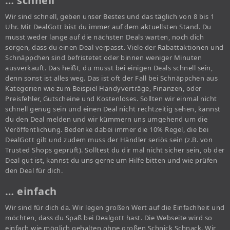
… schnell
Wir sind schnell, geben unser Bestes und das täglich von 8 bis 1
Uhr. Mit DealGott bist du immer auf dem aktuellsten Stand. Du
musst weder lange auf die nächsten Deals warten, noch dich
sorgen, dass du einen Deal verpasst. Viele der Rabattaktionen und
Schnäppchen sind befristetet oder binnen weniger Minuten
ausverkauft. Das heißt, du musst bei einigen Deals schnell sein,
denn sonst ist alles weg. Das ist oft der Fall bei Schnäppchen aus
Kategorien wie zum Beispiel Handyverträge, Finanzen, oder
Preisfehler, Gutscheine und Kostenloses. Sollten wir einmal nicht
schnell genug sein und einen Deal nicht rechtzeitig sehen, kannst
du den Deal melden und wir kümmern uns umgehend um die
Veröffentlichung. Bedenke dabei immer die 10% Regel, die bei
DealGott gilt und zudem muss der Händler seriös sein (z.B. von
Trusted Shops geprüft). Solltest du dir mal nicht sicher sein, ob der
Deal gut ist, kannst du uns gerne um Hilfe bitten und wie prüfen
den Deal für dich.
… einfach
Wir sind für dich da. Wir legen großen Wert auf die Einfachheit und
möchten, dass du Spaß bei Dealgott hast. Die Webseite wird so
einfach wie möglich gehalten ohne großen Schnick Schnack. Wir