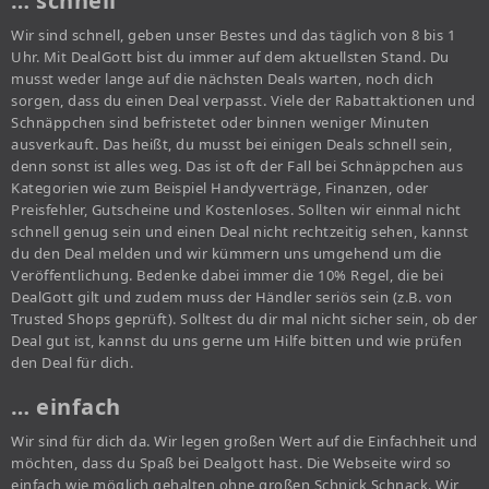
… schnell
Wir sind schnell, geben unser Bestes und das täglich von 8 bis 1
Uhr. Mit DealGott bist du immer auf dem aktuellsten Stand. Du
musst weder lange auf die nächsten Deals warten, noch dich
sorgen, dass du einen Deal verpasst. Viele der Rabattaktionen und
Schnäppchen sind befristetet oder binnen weniger Minuten
ausverkauft. Das heißt, du musst bei einigen Deals schnell sein,
denn sonst ist alles weg. Das ist oft der Fall bei Schnäppchen aus
Kategorien wie zum Beispiel Handyverträge, Finanzen, oder
Preisfehler, Gutscheine und Kostenloses. Sollten wir einmal nicht
schnell genug sein und einen Deal nicht rechtzeitig sehen, kannst
du den Deal melden und wir kümmern uns umgehend um die
Veröffentlichung. Bedenke dabei immer die 10% Regel, die bei
DealGott gilt und zudem muss der Händler seriös sein (z.B. von
Trusted Shops geprüft). Solltest du dir mal nicht sicher sein, ob der
Deal gut ist, kannst du uns gerne um Hilfe bitten und wie prüfen
den Deal für dich.
… einfach
Wir sind für dich da. Wir legen großen Wert auf die Einfachheit und
möchten, dass du Spaß bei Dealgott hast. Die Webseite wird so
einfach wie möglich gehalten ohne großen Schnick Schnack. Wir