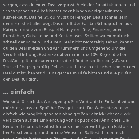
sorgen, dass du einen Deal verpasst. Viele der Rabattaktionen und
Schnäppchen sind befristetet oder binnen weniger Minuten
ausverkauft. Das heißt, du musst bei einigen Deals schnell sein,
denn sonst ist alles weg. Das ist oft der Fall bei Schnäppchen aus
Kategorien wie zum Beispiel Handyverträge, Finanzen, oder
Preisfehler, Gutscheine und Kostenloses. Sollten wir einmal nicht
schnell genug sein und einen Deal nicht rechtzeitig sehen, kannst
du den Deal melden und wir kümmern uns umgehend um die
Veröffentlichung. Bedenke dabei immer die 10% Regel, die bei
DealGott gilt und zudem muss der Händler seriös sein (z.B. von
Trusted Shops geprüft). Solltest du dir mal nicht sicher sein, ob der
Deal gut ist, kannst du uns gerne um Hilfe bitten und wie prüfen
den Deal für dich.
… einfach
Wir sind für dich da. Wir legen großen Wert auf die Einfachheit und
möchten, dass du Spaß bei Dealgott hast. Die Webseite wird so
einfach wie möglich gehalten ohne großen Schnick Schnack. Wir
verzichten auf die Einblendung von Popups oder Ähnliches. Die
Benutzerfreundlichkeit ist für uns einer der wichtigsten Faktoren
bei Entscheidung rund um die Webseite. Solltest du dennoch
einen Fehler finden, zum Beispiel bei der Darstellung eines Deals,