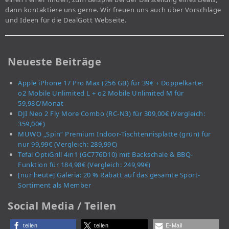
dann kontaktiere uns gerne. Wir freuen uns auch über Vorschläge
und Ideen für die DealGott Webseite.
Neueste Beiträge
Apple iPhone 17 Pro Max (256 GB) für 39€ + Doppelkarte:
o2 Mobile Unlimited L + o2 Mobile Unlimited M für
59,98€/Monat
DJI Neo 2 Fly More Combo (RC-N3) für 309,00€ (Vergleich:
359,00€)
MUWO „Spin“ Premium Indoor-Tischtennisplatte (grün) für
nur 99,99€ (Vergleich: 289,99€)
Tefal OptiGrill 4in1 (GC776D10) mit Backschale & BBQ-
Funktion für 184,98€ (Vergleich: 249,99€)
[nur heute] Galeria: 20 % Rabatt auf das gesamte Sport-
Sortiment als Member
Social Media / Teilen
teilen
teilen
E-Mail