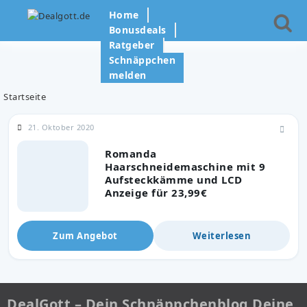
Home
Bonusdeals
Ratgeber
Schnäppchen
melden
Startseite
21. Oktober 2020
Romanda
Haarschneidemaschine mit 9
Aufsteckkämme und LCD
Anzeige für 23,99€
Zum Angebot
Weiterlesen
DealGott – Dein Schnäppchenblog Deine