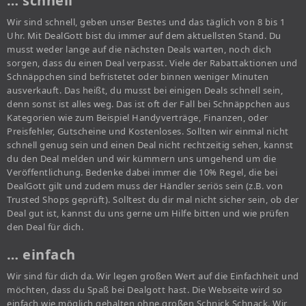
… schnell
Wir sind schnell, geben unser Bestes und das täglich von 8 bis 1
Uhr. Mit DealGott bist du immer auf dem aktuellsten Stand. Du
musst weder lange auf die nächsten Deals warten, noch dich
sorgen, dass du einen Deal verpasst. Viele der Rabattaktionen und
Schnäppchen sind befristetet oder binnen weniger Minuten
ausverkauft. Das heißt, du musst bei einigen Deals schnell sein,
denn sonst ist alles weg. Das ist oft der Fall bei Schnäppchen aus
Kategorien wie zum Beispiel Handyverträge, Finanzen, oder
Preisfehler, Gutscheine und Kostenloses. Sollten wir einmal nicht
schnell genug sein und einen Deal nicht rechtzeitig sehen, kannst
du den Deal melden und wir kümmern uns umgehend um die
Veröffentlichung. Bedenke dabei immer die 10% Regel, die bei
DealGott gilt und zudem muss der Händler seriös sein (z.B. von
Trusted Shops geprüft). Solltest du dir mal nicht sicher sein, ob der
Deal gut ist, kannst du uns gerne um Hilfe bitten und wie prüfen
den Deal für dich.
… einfach
Wir sind für dich da. Wir legen großen Wert auf die Einfachheit und
möchten, dass du Spaß bei Dealgott hast. Die Webseite wird so
einfach wie möglich gehalten ohne großen Schnick Schnack. Wir