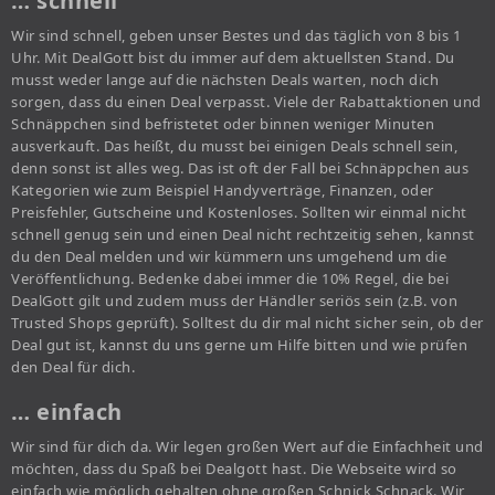
… schnell
Wir sind schnell, geben unser Bestes und das täglich von 8 bis 1
Uhr. Mit DealGott bist du immer auf dem aktuellsten Stand. Du
musst weder lange auf die nächsten Deals warten, noch dich
sorgen, dass du einen Deal verpasst. Viele der Rabattaktionen und
Schnäppchen sind befristetet oder binnen weniger Minuten
ausverkauft. Das heißt, du musst bei einigen Deals schnell sein,
denn sonst ist alles weg. Das ist oft der Fall bei Schnäppchen aus
Kategorien wie zum Beispiel Handyverträge, Finanzen, oder
Preisfehler, Gutscheine und Kostenloses. Sollten wir einmal nicht
schnell genug sein und einen Deal nicht rechtzeitig sehen, kannst
du den Deal melden und wir kümmern uns umgehend um die
Veröffentlichung. Bedenke dabei immer die 10% Regel, die bei
DealGott gilt und zudem muss der Händler seriös sein (z.B. von
Trusted Shops geprüft). Solltest du dir mal nicht sicher sein, ob der
Deal gut ist, kannst du uns gerne um Hilfe bitten und wie prüfen
den Deal für dich.
… einfach
Wir sind für dich da. Wir legen großen Wert auf die Einfachheit und
möchten, dass du Spaß bei Dealgott hast. Die Webseite wird so
einfach wie möglich gehalten ohne großen Schnick Schnack. Wir