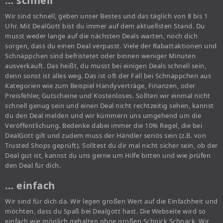
… schnell
Wir sind schnell, geben unser Bestes und das täglich von 8 bis 1
Uhr. Mit DealGott bist du immer auf dem aktuellsten Stand. Du
musst weder lange auf die nächsten Deals warten, noch dich
sorgen, dass du einen Deal verpasst. Viele der Rabattaktionen und
Schnäppchen sind befristetet oder binnen weniger Minuten
ausverkauft. Das heißt, du musst bei einigen Deals schnell sein,
denn sonst ist alles weg. Das ist oft der Fall bei Schnäppchen aus
Kategorien wie zum Beispiel Handyverträge, Finanzen, oder
Preisfehler, Gutscheine und Kostenloses. Sollten wir einmal nicht
schnell genug sein und einen Deal nicht rechtzeitig sehen, kannst
du den Deal melden und wir kümmern uns umgehend um die
Veröffentlichung. Bedenke dabei immer die 10% Regel, die bei
DealGott gilt und zudem muss der Händler seriös sein (z.B. von
Trusted Shops geprüft). Solltest du dir mal nicht sicher sein, ob der
Deal gut ist, kannst du uns gerne um Hilfe bitten und wie prüfen
den Deal für dich.
… einfach
Wir sind für dich da. Wir legen großen Wert auf die Einfachheit und
möchten, dass du Spaß bei Dealgott hast. Die Webseite wird so
einfach wie möglich gehalten ohne großen Schnick Schnack. Wir