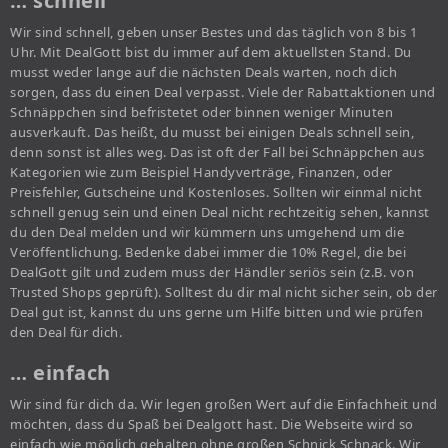
… schnell
Wir sind schnell, geben unser Bestes und das täglich von 8 bis 1
Uhr. Mit DealGott bist du immer auf dem aktuellsten Stand. Du
musst weder lange auf die nächsten Deals warten, noch dich
sorgen, dass du einen Deal verpasst. Viele der Rabattaktionen und
Schnäppchen sind befristetet oder binnen weniger Minuten
ausverkauft. Das heißt, du musst bei einigen Deals schnell sein,
denn sonst ist alles weg. Das ist oft der Fall bei Schnäppchen aus
Kategorien wie zum Beispiel Handyverträge, Finanzen, oder
Preisfehler, Gutscheine und Kostenloses. Sollten wir einmal nicht
schnell genug sein und einen Deal nicht rechtzeitig sehen, kannst
du den Deal melden und wir kümmern uns umgehend um die
Veröffentlichung. Bedenke dabei immer die 10% Regel, die bei
DealGott gilt und zudem muss der Händler seriös sein (z.B. von
Trusted Shops geprüft). Solltest du dir mal nicht sicher sein, ob der
Deal gut ist, kannst du uns gerne um Hilfe bitten und wie prüfen
den Deal für dich.
… einfach
Wir sind für dich da. Wir legen großen Wert auf die Einfachheit und
möchten, dass du Spaß bei Dealgott hast. Die Webseite wird so
einfach wie möglich gehalten ohne großen Schnick Schnack. Wir