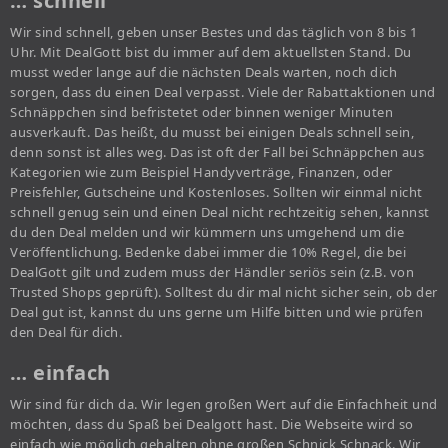
… schnell
Wir sind schnell, geben unser Bestes und das täglich von 8 bis 1
Uhr. Mit DealGott bist du immer auf dem aktuellsten Stand. Du
musst weder lange auf die nächsten Deals warten, noch dich
sorgen, dass du einen Deal verpasst. Viele der Rabattaktionen und
Schnäppchen sind befristetet oder binnen weniger Minuten
ausverkauft. Das heißt, du musst bei einigen Deals schnell sein,
denn sonst ist alles weg. Das ist oft der Fall bei Schnäppchen aus
Kategorien wie zum Beispiel Handyverträge, Finanzen, oder
Preisfehler, Gutscheine und Kostenloses. Sollten wir einmal nicht
schnell genug sein und einen Deal nicht rechtzeitig sehen, kannst
du den Deal melden und wir kümmern uns umgehend um die
Veröffentlichung. Bedenke dabei immer die 10% Regel, die bei
DealGott gilt und zudem muss der Händler seriös sein (z.B. von
Trusted Shops geprüft). Solltest du dir mal nicht sicher sein, ob der
Deal gut ist, kannst du uns gerne um Hilfe bitten und wie prüfen
den Deal für dich.
… einfach
Wir sind für dich da. Wir legen großen Wert auf die Einfachheit und
möchten, dass du Spaß bei Dealgott hast. Die Webseite wird so
einfach wie möglich gehalten ohne großen Schnick Schnack. Wir